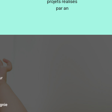
projets réalisés
par an
ur
gnie